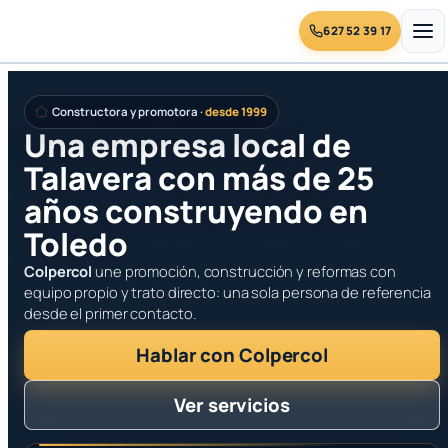
627 52 39 17
Saltar
al
Constructora y promotora ·
desde 1999
contenido
Una empresa local de
Talavera con más de 25
años construyendo en
Toledo
Colpercol
une promoción, construcción y reformas con
equipo propio y trato directo: una sola persona de referencia
desde el primer contacto.
Hablar con Colpercol
Ver servicios