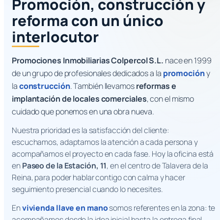
Promoción, construcción y
reforma con un único
interlocutor
Promociones Inmobiliarias Colpercol S.L.
nace en 1999
de un grupo de profesionales dedicados a la
promoción
y
la
construcción
. También llevamos
reformas e
implantación de locales comerciales
, con el mismo
cuidado que ponemos en una obra nueva.
Nuestra prioridad es la satisfacción del cliente:
escuchamos, adaptamos la atención a cada persona y
acompañamos el proyecto en cada fase. Hoy la oficina está
en
Paseo de la Estación, 11
, en el centro de Talavera de la
Reina, para poder hablar contigo con calma y hacer
seguimiento presencial cuando lo necesites.
En
vivienda llave en mano
somos referentes en la zona: te
acompañamos desde la idea inicial hasta la entrega final,