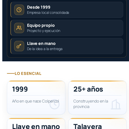
Desde 1999
Empresa local consolidada
Equipo propio
Proyecto y ejecución
Llave en mano
De la idea a la entrega
LO ESENCIAL
1999
25+ años
Año en que nace Colpercol
Construyendo en la
provincia
Llave en mano
Talavera