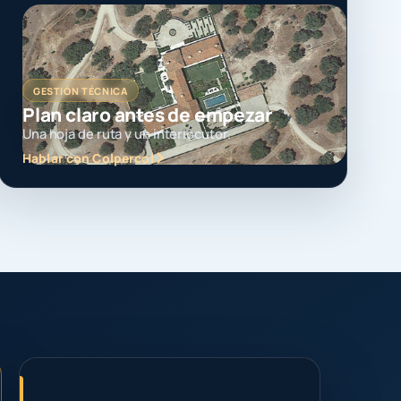
GESTIÓN TÉCNICA
Plan claro antes de empezar
Una hoja de ruta y un interlocutor.
Hablar con Colpercol