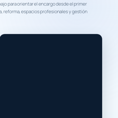
bajo para orientar el encargo desde el primer
, reforma, espacios profesionales y gestión