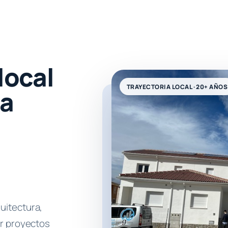
local
la
uitectura,
ar proyectos