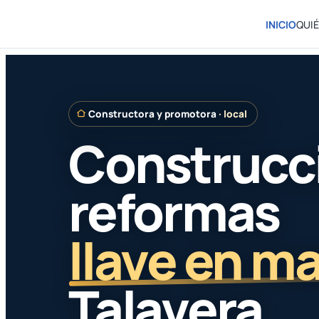
INICIO
QUI
Saltar
al
contenido
Constructora y promotora
· local
Construcc
reformas
llave en m
Talavera