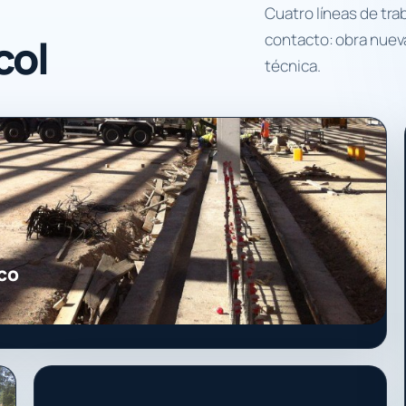
Cuatro líneas de tra
col
contacto: obra nueva
técnica.
co