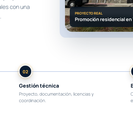
ales con una
PROYECTO REAL
.
Promoción residencial en
02
Gestión técnica
Proyecto, documentación, licencias y
O
coordinación.
e