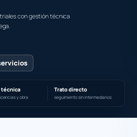
triales con gestión técnica
rega.
servicios
 técnica
Trato directo
licencias y obra
seguimiento sin intermediarios